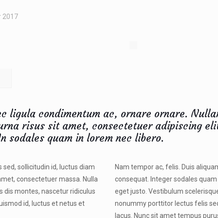
r 2017
nec ligula condimentum ac, ornare ornare. Nulla
urna risus sit amet, consectetuer adipiscing eli
In sodales quam in lorem nec libero.
sed, sollicitudin id, luctus diam
Nam tempor ac, felis. Duis aliquam,
t amet, consectetuer massa. Nulla
consequat. Integer sodales quam 
s dis montes, nascetur ridiculus
eget justo. Vestibulum scelerisque
ismod id, luctus et netus et
nonummy porttitor lectus felis se
lacus. Nunc sit amet tempus purus