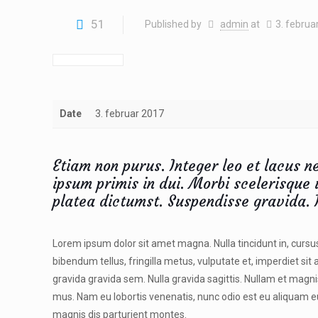
51
Published by
admin
at
3. februa
Date
3. februar 2017
Etiam non purus. Integer leo et lacus 
ipsum primis in dui. Morbi scelerisque 
platea dictumst. Suspendisse gravida. 
Lorem ipsum dolor sit amet magna. Nulla tincidunt in, cursus 
bibendum tellus, fringilla metus, vulputate et, imperdiet si
gravida gravida sem. Nulla gravida sagittis. Nullam et magni
mus. Nam eu lobortis venenatis, nunc odio est eu aliquam eu
magnis dis parturient montes.