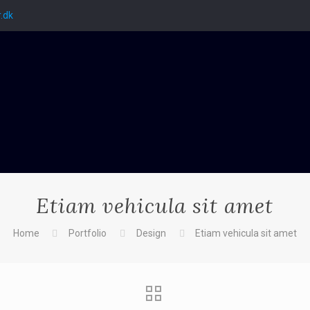
.dk
Etiam vehicula sit amet
Home
Portfolio
Design
Etiam vehicula sit amet