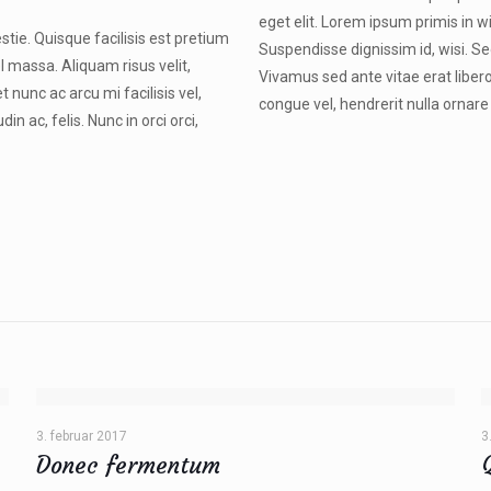
eget elit. Lorem ipsum primis in wi
stie. Quisque facilisis est pretium
Suspendisse dignissim id, wisi. Sed
l massa. Aliquam risus velit,
Vivamus sed ante vitae erat libero,
 nunc ac arcu mi facilisis vel,
congue vel, hendrerit nulla ornare 
n ac, felis. Nunc in orci orci,
3. februar 2017
3
Donec fermentum